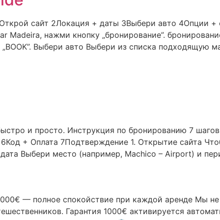
 1Открой сайт 2Локация + даты 3Выбери авто 4Опции 
ar Madeira, нажми кнопку „бронирование”. бронирован
ми „BOOK”. Выбери авто Выбери из списка подходящую 
 быстро и просто. Инструкция по бронированию 7 шаго
6Код + Оплата 7Подтверждение 1. Открытие сайта Чтоб
дата Выбери место (например, Machico – Airport) и пе
 1000€ — полное спокойствие при каждой аренде Мы н
тешественников. Гарантия 1000€ активируется автома