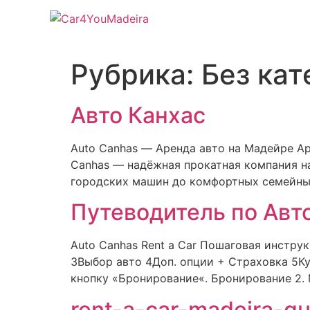
Рубрика:
Без кат
Авто Канхас
Auto Canhas — Аренда авто на Мадейре Ар
Canhas — надёжная прокатная компания н
городских машин до комфортных семейных
Путеводитель по Авт
Auto Canhas Rent a Car Пошаговая инстру
3Выбор авто 4Доп. опции + Страховка 5К
кнопку «Бронирование«. Бронирование 2. Ме
rent-a-car-madeira-gu