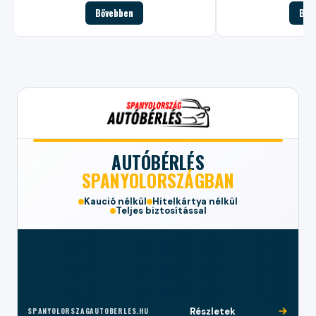
Bővebben
Bőv
AUTÓBÉRLÉS
SPANYOLORSZÁGBAN
Kaució nélkül
Hitelkártya nélkül
Teljes biztosítással
Részletek