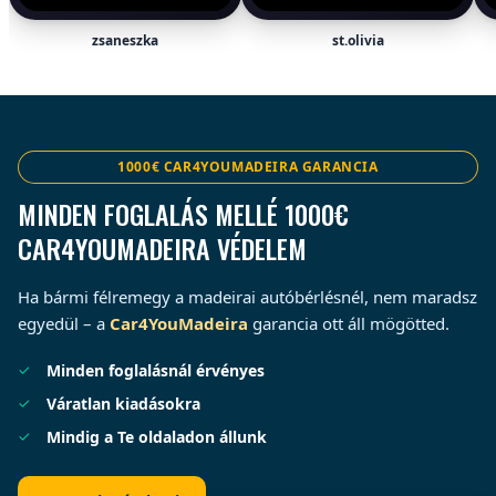
zsaneszka
st.olivia
1000€ CAR4YOUMADEIRA GARANCIA
MINDEN FOGLALÁS MELLÉ 1000€
CAR4YOUMADEIRA VÉDELEM
Ha bármi félremegy a madeirai autóbérlésnél, nem maradsz
egyedül – a
Car4YouMadeira
garancia ott áll mögötted.
Minden foglalásnál érvényes
Váratlan kiadásokra
Mindig a Te oldaladon állunk