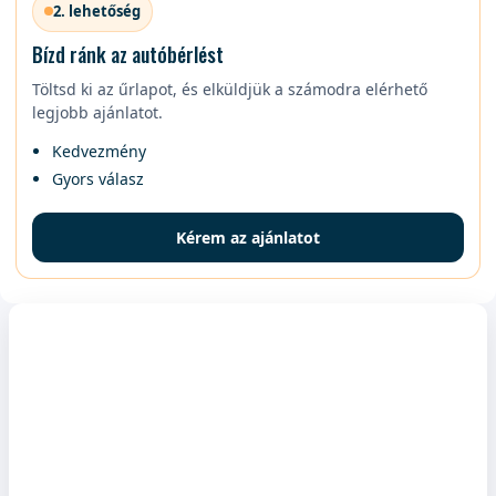
2. lehetőség
Bízd ránk az autóbérlést
Töltsd ki az űrlapot, és elküldjük a számodra elérhető
legjobb ajánlatot.
Kedvezmény
Gyors válasz
Kérem az ajánlatot
Autóbérlés Madeirán
Rejtett költségek nélkül, teljes körű biztosítással