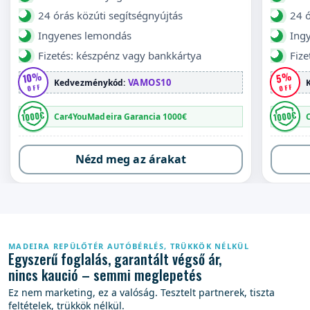
24 órás közúti segítségnyújtás
24 ó
Ingyenes lemondás
Ing
Fizetés: készpénz vagy bankkártya
Fize
10%
5%
VAMOS10
Kedvezménykód:
OFF
OFF
1000€
1000€
Car4YouMadeira Garancia 1000€
Nézd meg az árakat
MADEIRA REPÜLŐTÉR AUTÓBÉRLÉS, TRÜKKÖK NÉLKÜL
Egyszerű foglalás, garantált végső ár,
nincs kaució – semmi meglepetés
Ez nem marketing, ez a valóság. Tesztelt partnerek, tiszta
feltételek, trükkök nélkül.