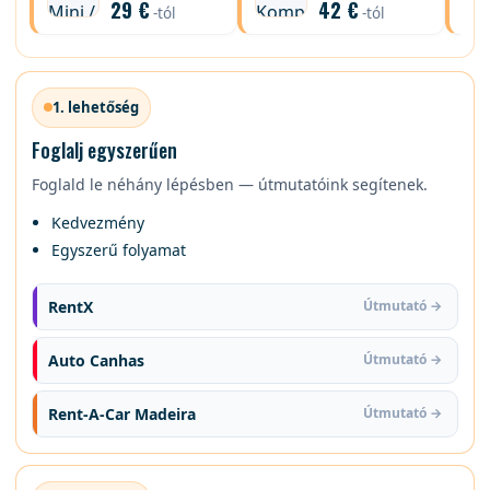
29 €
42 €
-tól
-tól
1. lehetőség
Foglalj egyszerűen
Foglald le néhány lépésben — útmutatóink segítenek.
Kedvezmény
Egyszerű folyamat
RentX
Útmutató →
Auto Canhas
Útmutató →
Rent-A-Car Madeira
Útmutató →