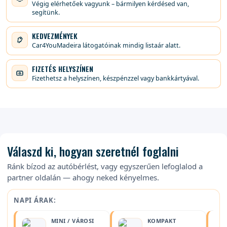
Végig elérhetőek vagyunk – bármilyen kérdésed van,
segítünk.
KEDVEZMÉNYEK
Car4YouMadeira látogatóinak mindig listaár alatt.
FIZETÉS HELYSZÍNEN
Fizethetsz a helyszínen, készpénzzel vagy bankkártyával.
Válaszd ki, hogyan szeretnél foglalni
Ránk bízod az autóbérlést, vagy egyszerűen lefoglalod a
partner oldalán — ahogy neked kényelmes.
NAPI ÁRAK:
MINI / VÁROSI
KOMPAKT