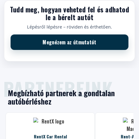
Tudd meg, hogyan veheted fel és adhatod
le a bérelt autót
Lépésről lépésre – röviden és érthetően.
Megnézem az útmutatót
Megbízható partnerek a gondtalan
autóbérléshez
RentX Car Rental
Rent-A-C