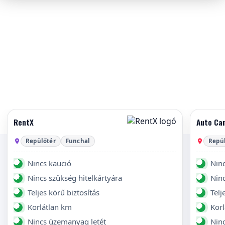
RentX
Auto Ca
Repülőtér
Funchal
Repü
Nincs kaució
Ninc
Nincs szükség hitelkártyára
Ninc
Teljes körű biztosítás
Telj
Korlátlan km
Kor
Nincs üzemanyag letét
Nin