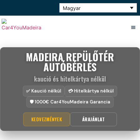
Magyar
MADEIRA REPÜLŐTÉR
AUTÓBÉRLÉS
kaució és hitelkártya nélkül
✅ Kaució nélkül
💳 Hitelkártya nélkül
🛡 1000€ Car4YouMadeira Garancia
KEDVEZMÉNYEK
ÁRAJÁNLAT