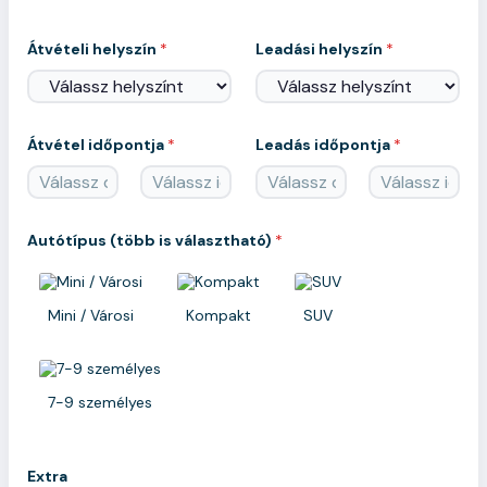
T
Átvételi helyszín
*
Leadási helyszín
*
e
l
e
f
o
n
Átvétel időpontja
*
Leadás időpontja
*
s
z
á
Date
Time
Date
Time
m
V
Autótípus (több is választható)
*
e
z
e
t
Mini / Városi
Kompakt
SUV
ő
E
m
a
7-9 személyes
i
l
Extra