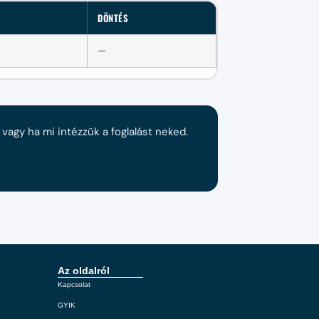
DÖNTÉS
—
agy ha mi intézzük a foglalást neked.
Az oldalról
Kapcsolat
GYIK