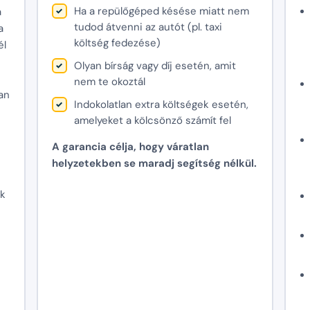
Ha a repülőgéped késése miatt nem
a
tudod átvenni az autót (pl. taxi
a
költség fedezése)
él
Olyan bírság vagy díj esetén, amit
nem te okoztál
an
Indokolatlan extra költségek esetén,
amelyeket a kölcsönző számít fel
A garancia célja, hogy váratlan
helyzetekben se maradj segítség nélkül.
ek