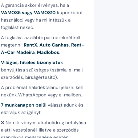
A garancia akkor érvényes, ha a
VAMOS5 vagy VAMOS10
kuponkódot
használod, vagy ha mi intézzük a
foglalást neked.
A foglalást az alábbi partnereknél kell
megtenni:
RentX
,
Auto Canhas, Rent-
A-Car Madeira
,
Madlobos
.
Világos, hiteles bizonylatok
benyújtása szükséges (számla, e-mail,
szerződés, bírságértesítő).
A problémát haladéktalanul jelezni kell
nekünk WhatsAppon vagy e-mailben.
7 munkanapon belül
választ adunk és
elbíráljuk az igényt.
❌ Nem érvényes alkohol/drog befolyása
alatti vezetésnél, illetve a szerződés
szándékos megszegése esetén.