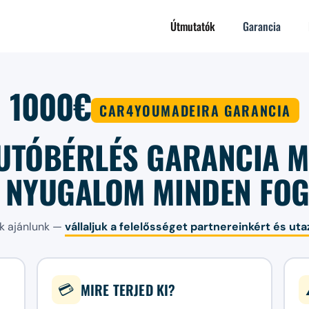
Útmutatók
Garancia
1000€
CAR4YOUMADEIRA GARANCIA
UTÓBÉRLÉS GARANCIA 
 NYUGALOM MINDEN FO
k ajánlunk —
vállaljuk a felelősséget partnereinkért és uta
MIRE TERJED KI?
💳