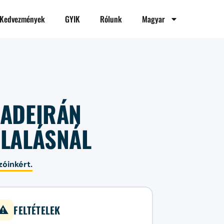
Kedvezmények
GYIK
Rólunk
Magyar
MADEIRÁN
GLALÁSNÁL
zóinkért.
FELTÉTELEK
⚠️