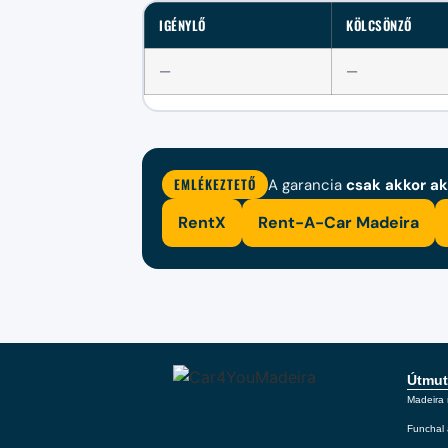
IGÉNYLŐ
KÖLCSÖNZŐ
—
—
EMLÉKEZTETŐ
A garancia
csak akkor ak
RentX
Rent-A-Car Madeira
Útmut
Madeira 
Funchal 