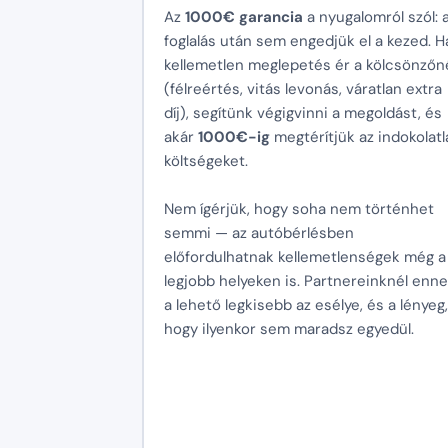
Az
1000€ garancia
a nyugalomról szól: 
foglalás után sem engedjük el a kezed. H
kellemetlen meglepetés ér a kölcsönzőn
(félreértés, vitás levonás, váratlan extra
díj), segítünk végigvinni a megoldást, és
akár
1000€-ig
megtérítjük az indokolatl
költségeket.
Nem ígérjük, hogy soha nem történhet
semmi — az autóbérlésben
előfordulhatnak kellemetlenségek még a
legjobb helyeken is. Partnereinknél enn
a lehető legkisebb az esélye, és a lényeg,
hogy ilyenkor sem maradsz egyedül.