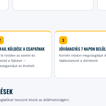
2
3
MAIL KÜLDÉSE A CSAPATNAK
JÓVÁHAGYÁS 7 NAPON BELÜL
d le röviden az esetet és
Korrekt módon megvizsgáljuk 
atold a fájlokat —
tájékoztatunk a döntésről.
szaigazoljuk az átvételt.
LÉSEK
glalókat teszünk közzé az átláthatóságért.