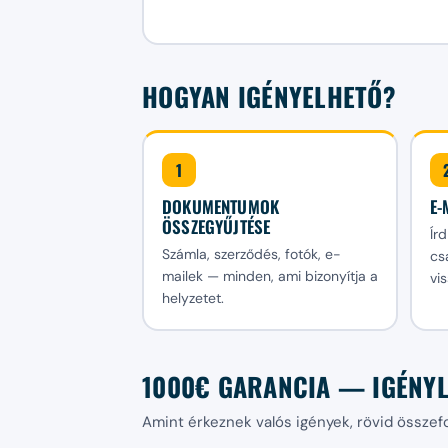
HOGYAN IGÉNYELHETŐ?
1
DOKUMENTUMOK
E-
ÖSSZEGYŰJTÉSE
Ír
Számla, szerződés, fotók, e-
cs
mailek — minden, ami bizonyítja a
vis
helyzetet.
1000€ GARANCIA — IGÉNY
Amint érkeznek valós igények, rövid összefo