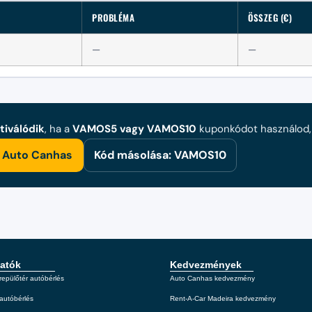
PROBLÉMA
ÖSSZEG (€)
—
—
tiválódik
, ha a
VAMOS5 vagy VAMOS10
kuponkódot használod, v
Auto Canhas
Kód másolása: VAMOS10
atók
Kedvezmények
repülőtér autóbérlés
Auto Canhas kedvezmény
autóbérlés
Rent-A-Car Madeira kedvezmény