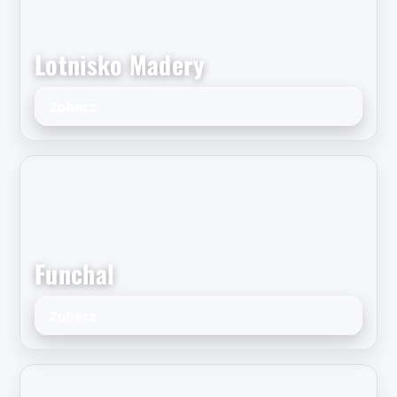
Lotnisko Madery
Zobacz
Funchal
Zobacz