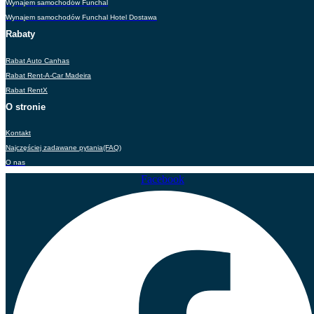
Wynajem samochodów Funchal
Wynajem samochodów Funchal Hotel Dostawa
Rabaty
Rabat Auto Canhas
Rabat Rent-A-Car Madeira
Rabat RentX
O stronie
Kontakt
Najczęściej zadawane pytania(FAQ)
O nas
Facebook