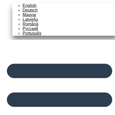
English
Deutsch
Magyar
Latviešu
Română
Русский
Português