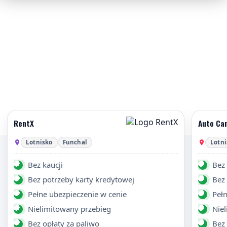
RentX
Auto Ca
Lotnisko
Funchal
Lotni
Bez kaucji
Bez 
Bez potrzeby karty kredytowej
Bez 
Pełne ubezpieczenie w cenie
Pełn
Nielimitowany przebieg
Nie
Bez opłaty za paliwo
Bez 