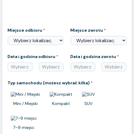
Wynajem samochodu na Maderze
Bez ukrytych opłat, z pełnym ubezpieczeniem
Miejsce odbioru
*
Miejsce zwrotu
*
Data i godzina odbioru
*
Data i godzina zwrotu
*
Data
Godzina
Data
Godzina
Typ samochodu (możesz wybrać kilka)
*
Mini / Miejski
Kompakt
SUV
7–9 miejsc