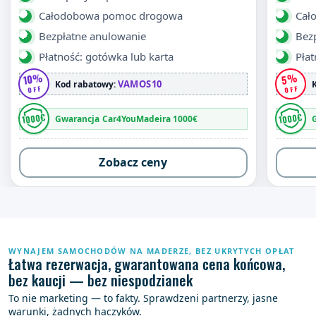
Całodobowa pomoc drogowa
Cał
Bezpłatne anulowanie
Bez
Płatność: gotówka lub karta
Płat
10%
5%
VAMOS10
Kod rabatowy:
OFF
OFF
1000€
1000€
Gwarancja Car4YouMadeira 1000€
Zobacz ceny
WYNAJEM SAMOCHODÓW NA MADERZE, BEZ UKRYTYCH OPŁAT
Łatwa rezerwacja, gwarantowana cena końcowa,
bez kaucji — bez niespodzianek
To nie marketing — to fakty. Sprawdzeni partnerzy, jasne
warunki, żadnych haczyków.