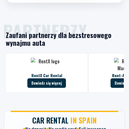
Zaufani partnerzy dla bezstresowego
wynajmu auta
RentX Car Rental
Rent-A-C
Dowiedz się więcej
Dowiedz 
CAR RENTAL
IN SPAIN
No deposit
No credit card
Full insurance