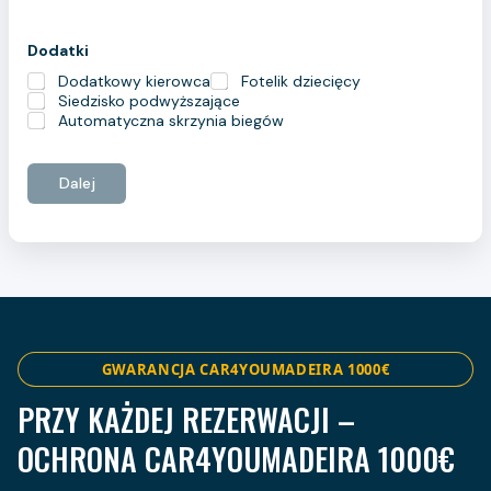
Dodatki
Dodatkowy kierowca
Fotelik dziecięcy
Siedzisko podwyższające
Automatyczna skrzynia biegów
o
d
Dalej
b
i
o
r
u
–
Z
g
o
d
GWARANCJA CAR4YOUMADEIRA 1000€
a
PRZY KAŻDEJ REZERWACJI –
OCHRONA CAR4YOUMADEIRA 1000€