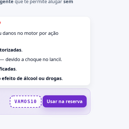
ngente
que te permite alugar
sem
?
 danos no motor por ação
torizadas
.
— devido a choque no lancil.
ficadas
.
 efeito de álcool ou drogas
.
Usar na reserva
VAMOS10