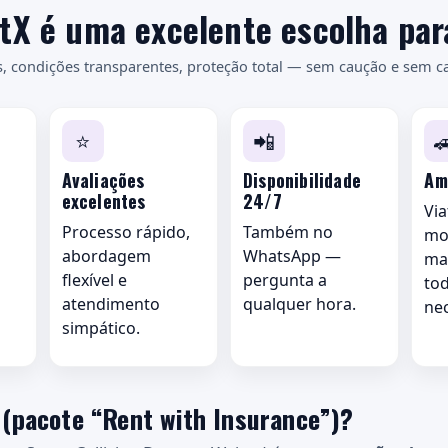
tX é uma excelente escolha par
, condições transparentes, proteção total — sem caução e sem ca
⭐
📲

Avaliações
Disponibilidade
Am
excelentes
24/7
Via
Processo rápido,
Também no
mo
abordagem
WhatsApp —
ma
flexível e
pergunta a
to
atendimento
qualquer hora.
ne
simpático.
(pacote “Rent with Insurance”)?