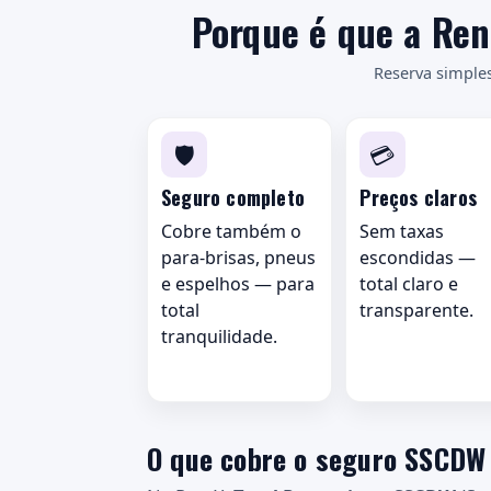
Porque é que a Ren
Reserva simples
🛡️
💳
Seguro completo
Preços claros
Cobre também o
Sem taxas
para-brisas, pneus
escondidas —
e espelhos — para
total claro e
total
transparente.
tranquilidade.
O que cobre o seguro SSCDW 