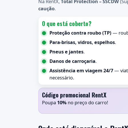
Na RentX,
Total Protection – SSCDW
(Su
caução
.
O que está coberto?
Proteção contra roubo (TP)
— roubo
Para-brisas, vidros, espelhos
.
Pneus e jantes
.
Danos de carroçaria
.
Assistência em viagem 24/7
— viat
necessário.
Código promocional RentX
Poupa
10%
no preço do carro!